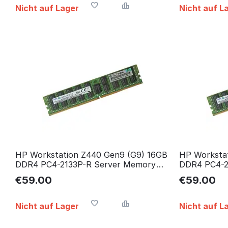
Nicht auf Lager
Nicht auf L
HP Workstation Z440 Gen9 (G9) 16GB
HP Worksta
DDR4 PC4-2133P-R Server Memory
DDR4 PC4-2
RAM Arbeitsspeicher
RAM Arbeits
€
59.00
€
59.00
Nicht auf Lager
Nicht auf L