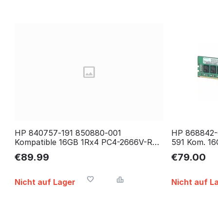
HP 840757‐191 850880‐001
HP 868842-
Kompatible 16GB 1Rx4 PC4-2666V-R
591 Kom. 1
(DDR4-2666) ECC RAM
DDR4-2666
€
89.99
€
79.00
Nicht auf Lager
Nicht auf L