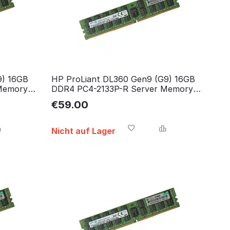
9) 16GB
HP ProLiant DL360 Gen9 (G9) 16GB
Memory
DDR4 PC4-2133P-R Server Memory
RAM Arbeitsspeicher
€
59.00
Nicht auf Lager