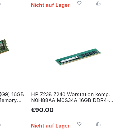
Nicht auf Lager
(G9) 16GB
HP Z238 Z240 Worstation komp.
Memory
N0H88AA M0S34A 16GB DDR4-
2133MHz UDIMM ECC RAM
€
90.00
Nicht auf Lager