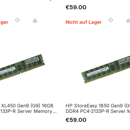
speicher
RAM Arbeitsspeicher
€
59.00
ager
Nicht auf Lager
t XL450 Gen9 (G9) 16GB
HP StoreEasy 1850 Gen9 (G
133P-R Server Memory
DDR4 PC4-2133P-R Server 
speicher
RAM Arbeitsspeicher
€
59.00