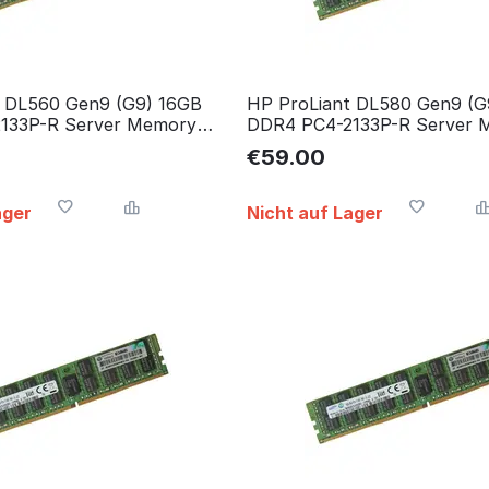
t DL560 Gen9 (G9) 16GB
HP ProLiant DL580 Gen9 (G
133P-R Server Memory
DDR4 PC4-2133P-R Server 
speicher
RAM Arbeitsspeicher
€
59.00
ager
Nicht auf Lager