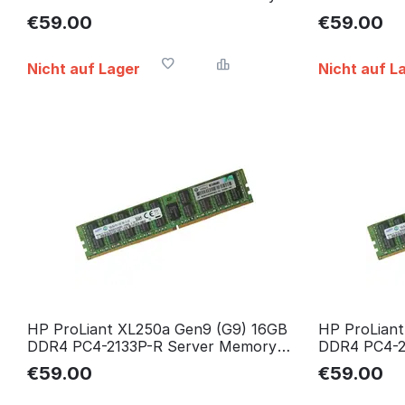
RAM Arbeitsspeicher
RAM Arbeits
€
59.00
€
59.00
Nicht auf Lager
Nicht auf L
HP ProLiant XL250a Gen9 (G9) 16GB
HP ProLian
DDR4 PC4-2133P-R Server Memory
DDR4 PC4-2
RAM
RAM Arbeits
€
59.00
€
59.00