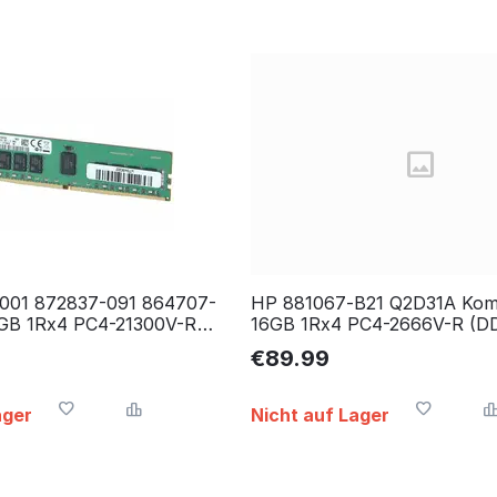
001 872837-091 864707-
HP 881067‐B21 Q2D31A Kom
6GB 1Rx4 PC4-21300V-R
16GB 1Rx4 PC4-2666V-R (D
 ECC RAM
ECC RAM
€
89.99
ager
Nicht auf Lager