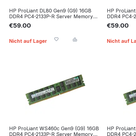
HP ProLiant DL80 Gen9 (G9) 16GB
HP ProLiant
DDR4 PC4-2133P-R Server Memory
DDR4 PC4-2
RAM Arbeitsspeicher
RAM Arbeits
€
59.00
€
59.00
Nicht auf Lager
Nicht auf L
HP ProLiant WS460c Gen9 (G9) 16GB
HP ProLiant
DDR4 PC4-2133P-R Server Memory
DDR4 PC4-2