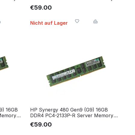
RAM
€
59.00
Nicht auf Lager
9) 16GB
HP Synergy 480 Gen9 (G9) 16GB
Memory
DDR4 PC4-2133P-R Server Memory
RAM Arbeitsspeicher
€
59.00