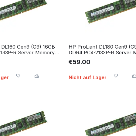
 DL160 Gen9 (G9) 16GB
HP ProLiant DL180 Gen9 (G
133P-R Server Memory
DDR4 PC4-2133P-R Server 
speicher
RAM Arbeitsspeicher
€
59.00
ager
Nicht auf Lager