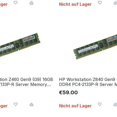
ager
Nicht auf Lager
tion Z460 Gen9 (G9) 16GB
HP Workstation Z840 Gen9 
133P-R Server Memory
DDR4 PC4-2133P-R Server 
speicher
RAM Arbeitsspeicher
€
59.00
ager
Nicht auf Lager