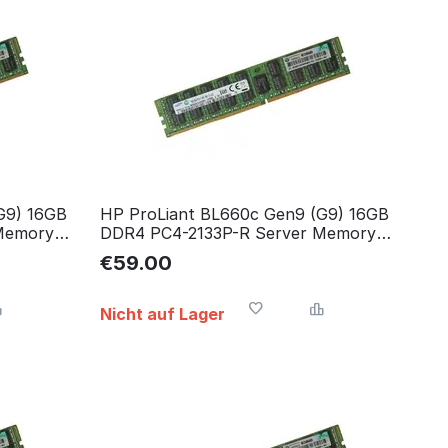
G9) 16GB
HP ProLiant BL660c Gen9 (G9) 16GB
Memory
DDR4 PC4-2133P-R Server Memory
RAM Arbeitsspeicher
€
59.00
Nicht auf Lager