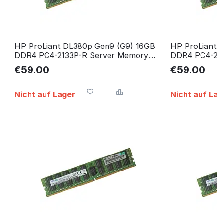
HP ProLiant DL380p Gen9 (G9) 16GB
HP ProLian
DDR4 PC4-2133P-R Server Memory
DDR4 PC4-2
RAM Arbeitsspeicher
RAM Arbeits
€
59.00
€
59.00
Nicht auf Lager
Nicht auf L