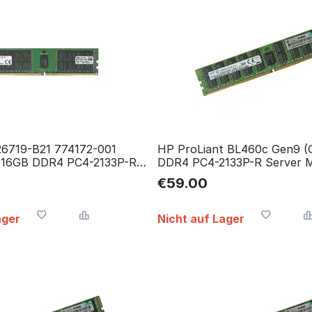
6719-B21 774172-001
HP ProLiant BL460c Gen9 (
 16GB DDR4 PC4-2133P-R
DDR4 PC4-2133P-R Server 
ory RAM
RAM Arbeitsspeicher
€
59.00
ager
Nicht auf Lager