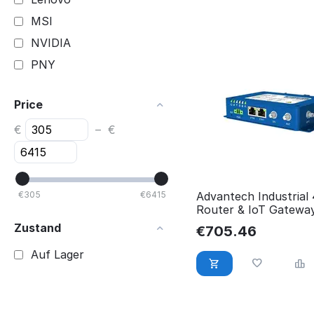
MSI
NVIDIA
PNY
Price
€
–
€
€
305
€
6415
Advantech Industrial
Router & IoT Gatewa
2xEthernet, ICR-323
Zustand
€
705.46
Auf Lager