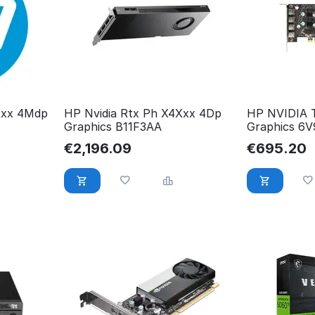
Xxx 4Mdp
HP Nvidia Rtx Ph X4Xxx 4Dp
HP NVIDIA 
Graphics B11F3AA
Graphics 6
€
2,196.09
€
695.20