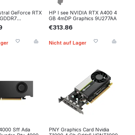
tral GeForce RTX
HP I see NVIDIA RTX A400 4
 GDDR7
GB 4mDP Graphics 9U277AA
-M0NA00
9
€
313.86
ager
Nicht auf Lager
4000 Sff Ada
PNY Graphics Card Nvidia