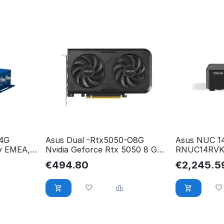
 4G
Asus Dual -Rtx5050-O8G
Asus NUC 14
y EMEA,
Nvidia Geforce Rtx 5050 8 Gb
RNUC14RVK
1W
Gddr6 90YV0N72-M0NA00
90AS0071-
€
494.80
€
2,245.5