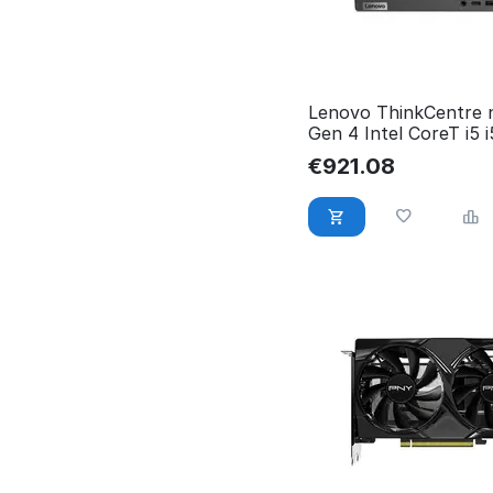
Lenovo ThinkCentre 
Gen 4 Intel CoreT i5 
16 12LN001EGE
€
921.08