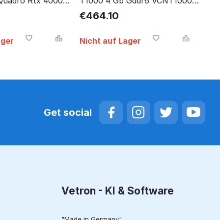
Quadro Rtx 4000
T1000 4 Gb Gddr6 VCNT1000-
 900-5G192-2571-
SB
€
464.10
ager
Nicht auf Lager
Get social
Vetron - KI & Software
"Made in Germany".