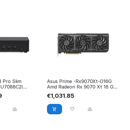
 Pro Slim
Asus Prime -Rx9070Xt-O16G
U7088C2I
Amd Radeon Rx 9070 Xt 16 Gb
M000J0
Gddr6 90YV0L71-M0NA00
9
€
1,031.85