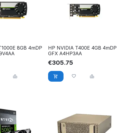
T1000E 8GB 4mDP
HP NVIDIA T400E 4GB 4mDP
V9V4AA
GFX A4HP3AA
€
305.75