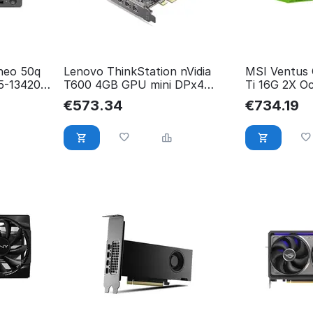
neo 50q
Lenovo ThinkStation nVidia
MSI Ventus 
i5-13420H
T600 4GB GPU mini DPx4
Ti 16G 2X Oc
Graphics Card 4X61E26090
G506T-16V
€
573.34
€
734.19