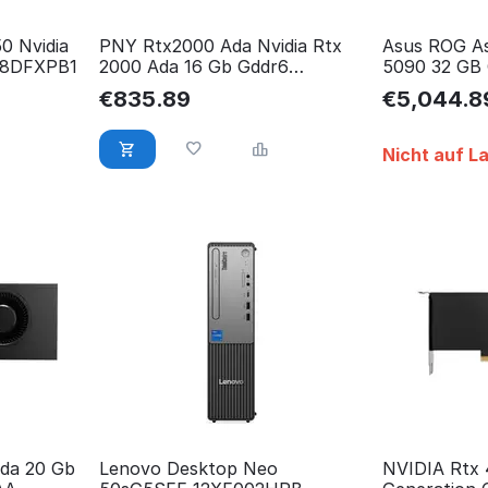
0 Nvidia
PNY Rtx2000 Ada Nvidia Rtx
Asus ROG As
08DFXPB1
2000 Ada 16 Gb Gddr6
5090 32 GB
VCNRTX2000ADA-SB
90YV0LW0
€
835.89
€
5,044.8
Nicht auf L
Ada 20 Gb
Lenovo Desktop Neo
NVIDIA Rtx 