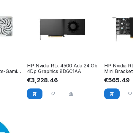
-
HP Nvidia Rtx 4500 Ada 24 Gb
HP Nvidia R
te-Gamin
4Dp Graphics 8D6C1AA
Mini Bracke
AV8J4AA
€
3,228.46
€
565.49