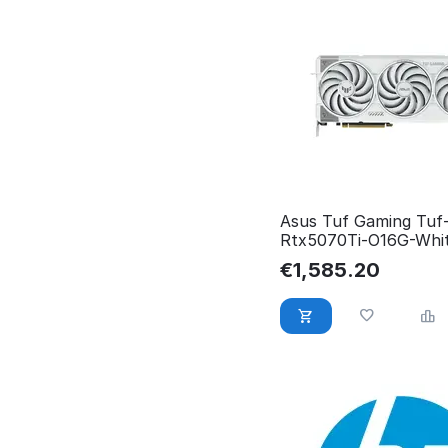
Asus Tuf Gaming Tuf
Rtx5070Ti-O16G-Whi
90YV0MD3-M0NA00
€
1,585.20