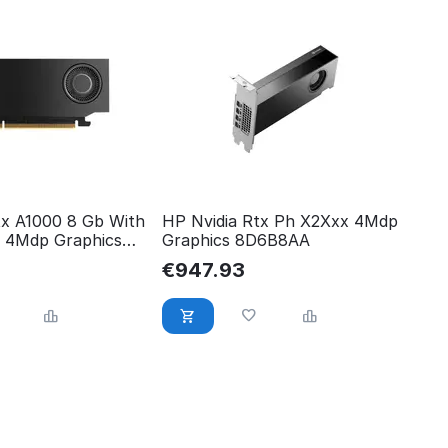
tx A1000 8 Gb With
HP Nvidia Rtx Ph X2Xxx 4Mdp
t 4Mdp Graphics
Graphics 8D6B8AA
€
947.93