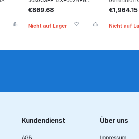
AA
50sG5SFF 12XF002HPB
Generation 
12XF002HPB
20 Gb Gddr6
€
869.68
€
1,964.15
000
Nicht auf Lager
Nicht auf L
Kundendienst
Über uns
AGB
Impressum