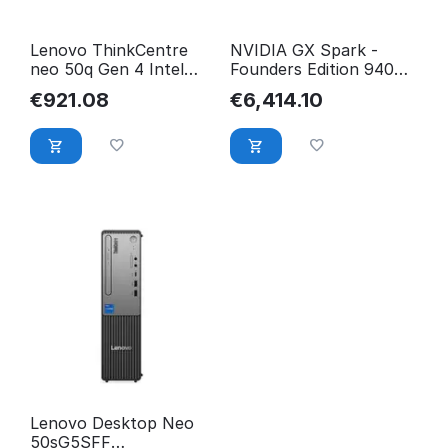
Lenovo ThinkCentre
NVIDIA GX Spark -
neo 50q Gen 4 Intel
Founders Edition 940-
CoreT i5 i5-13420H 16
54242-0005-000
€
921.08
€
6,414.10
12LN001EGE
Lenovo Desktop Neo
50sG5SFF