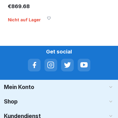
12XF002HPB
€
869.68
12XF002HPB
Nicht auf Lager
Get social
Mein Konto
Shop
Kundendienst