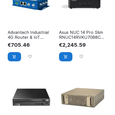
Advantech Industrial
Asus NUC 14 Pro Slim
4G Router & IoT
RNUC14RVKU7088C2I
Gateway EMEA,
90AS0071-M000J0
€
705.46
€
2,245.59
2xEthernet, ICR-3231W