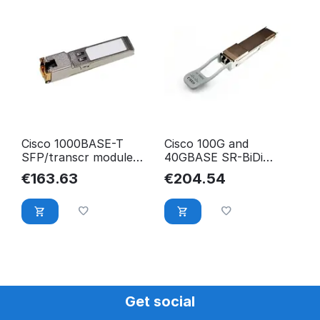
Cisco 1000BASE-T
Cisco 100G and
SFP/transcr module
40GBASE SR-BiDi
New Retail GLC-TE=
QSFP Transceiver, LC,
€
163.63
€
204.54
100m OM4 MMF QSFP-
40/100-SRBD
Get social