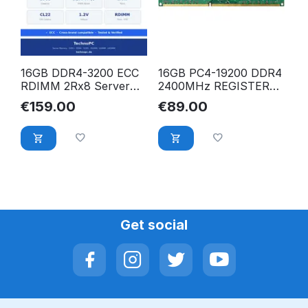
16GB DDR4-3200 ECC
16GB PC4-19200 DDR4
RDIMM 2Rx8 Server
2400MHz REGISTERED
RAM – Samsung,
ECC RAM für Dell
€
159.00
€
89.00
Hynix, Micron, HP,
PowerEdge FC430
Dell, Lenovo
FC630 FC830
kompatibel
Get social