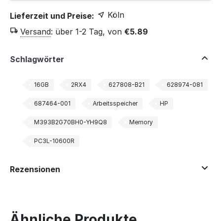
Köln
Lieferzeit und Preise:
Versand
:
über 1-2 Tag, von
€
5.89
Schlagwörter
16GB
2RX4
627808-B21
628974-081
687464-001
Arbeitsspeicher
HP
M393B2G70BH0-YH9Q8
Memory
PC3L-10600R
Rezensionen
Ähnliche Produkte