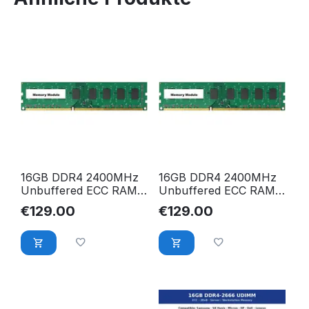
16GB DDR4 2400MHz
16GB DDR4 2400MHz
Unbuffered ECC RAM
Unbuffered ECC RAM
für Dell PowerEdge
für Dell Precision
€
129.00
€
129.00
R230 R330 T310 T330
Workstation T3420
T3620