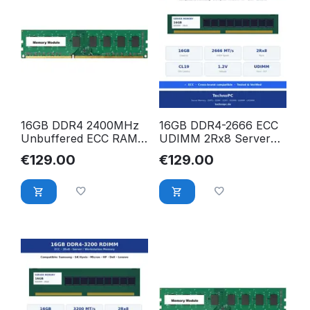
16GB DDR4 2400MHz
16GB DDR4-2666 ECC
Unbuffered ECC RAM
UDIMM 2Rx8 Server
für HPE ProLiant ML30
RAM – Samsung,
€
129.00
€
129.00
Gen10 Server 879507-
Hynix, Micron, HP,
B21
Dell, Lenovo
kompatibel