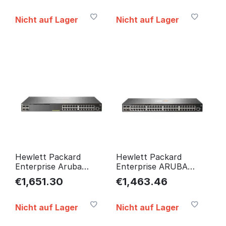
Retail JL253A#ABB
JL255A
Nicht auf Lager
Nicht auf Lager
Hewlett Packard
Hewlett Packard
Enterprise Aruba
Enterprise ARUBA
2930F 24G
2930F 48G 4SFP
€
1,651.30
€
1,463.46
PoE+4SFP+Switc New
Switch New Retail
Retail JL255A#ABB
JL260A
Nicht auf Lager
Nicht auf Lager