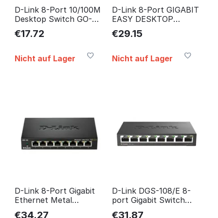
D-Link 8-Port 10/100M
D-Link 8-Port GIGABIT
Desktop Switch GO-
EASY DESKTOP
SW-8E/E, Unmanaged,
SWITCH GO-SW-8G/E
€
17.72
€
29.15
Fast GO-SW-8E/E
Nicht auf Lager
Nicht auf Lager
D-Link 8-Port Gigabit
D-Link DGS-108/E 8-
Ethernet Metal
port Gigabit Switch
Housing Unmanaged
DGS-108/E
€
34.27
€
31.87