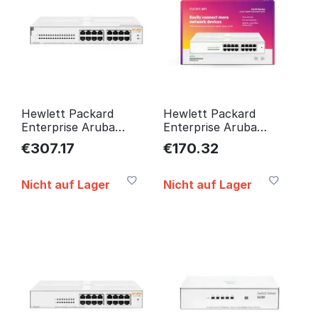
Hewlett Packard
Hewlett Packard
Enterprise Aruba
Enterprise Aruba
Instant On 1430 16G
Instant On 1430 16G
€
307.17
€
170.32
Class4 Poe 124W
Unmanaged L2 Gigabit
Unmanaged L2
Ethernet R8R47A
R8R48A#ABB
Nicht auf Lager
Nicht auf Lager