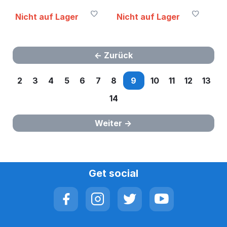
370W Managed JL815A
Ethernet JL810A
Nicht auf Lager
Nicht auf Lager
Zurück
2
3
4
5
6
7
8
9
10
11
12
13
14
Weiter
Get social