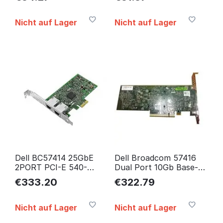
Light DGS-108GL/E
Nicht auf Lager
Nicht auf Lager
Dell BC57414 25GbE
Dell Broadcom 57416
2PORT PCI-E 540-
Dual Port 10Gb Base-T
BDHY
PCIe Adapter 540-
€
333.20
€
322.79
BBUO
Nicht auf Lager
Nicht auf Lager