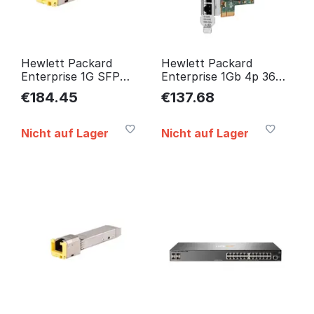
Hewlett Packard
Hewlett Packard
Enterprise 1G SFP
Enterprise 1Gb 4p 366T
RJ45 100M XCVR
BASE-T I350-T4V2
€
184.45
€
137.68
network transceiver
811546-B21HP
module 1000 J8177E
Nicht auf Lager
Nicht auf Lager