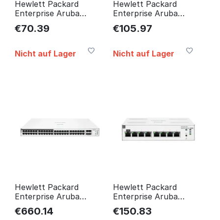
Hewlett Packard
Hewlett Packard
Enterprise Aruba
Enterprise Aruba
Instant On 1430 5G
Instant On 1430 8G
€
70.39
€
105.97
Unmanaged L2 Gigabit
Unmanaged L2 Gigabit
Ethernet R8R44A#ABB
Ethernet R8R45A
Nicht auf Lager
Nicht auf Lager
Hewlett Packard
Hewlett Packard
Enterprise Aruba
Enterprise Aruba
Instant On 1830 48G
Instant On 1830 8G
€
660.14
€
150.83
24P Class4 Poe 4Sfp
Managed L2 Gigabit