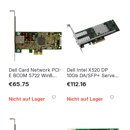
Dell Card Network PCI-
Dell Intel X520 DP
E BCOM 5722 Win8
10Gb DA/SFP+ Server
9RJTC
Adapter,Full Height,Cus
€
65.75
€
112.16
540-BBDR
Nicht auf Lager
Nicht auf Lager