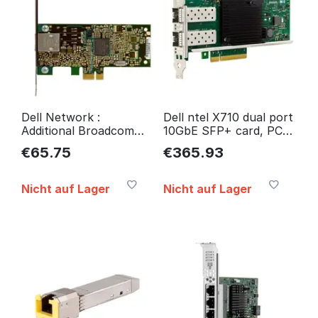
Dell Network :
Dell ntel X710 dual port
Additional Broadcom
10GbE SFP+ card, PCIe
5722 10/100/1000 Mbits
low profile, 540-BDQZ
€
65.75
€
365.93
BASE-TX 540-11365
Nicht auf Lager
Nicht auf Lager