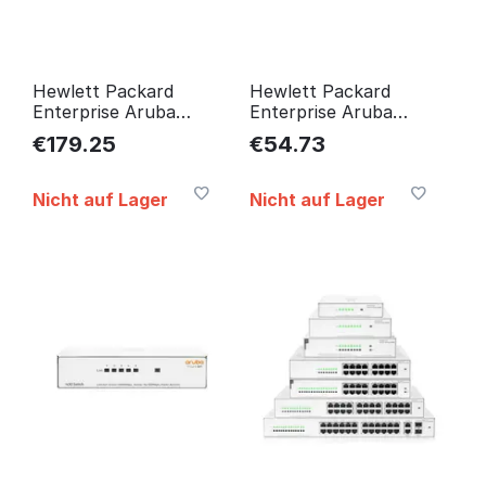
Hewlett Packard
Hewlett Packard
Enterprise Aruba
Enterprise Aruba
Instant On 1430 16G
Instant On 1430 5G
€
179.25
€
54.73
Unmanaged L2 Gigabit
Unmanaged L2 Gigabit
Ethernet R8R47A#ABB
Ethernet R8R44A
Nicht auf Lager
Nicht auf Lager