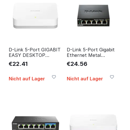
D-Link 5-Port GIGABIT
D-Link 5-Port Gigabit
EASY DESKTOP
Ethernet Metal
SWITCH GO-SW-5G/E
Housing Unmanaged
€
22.41
€
24.56
Light DGS-105GL/E
Nicht auf Lager
Nicht auf Lager