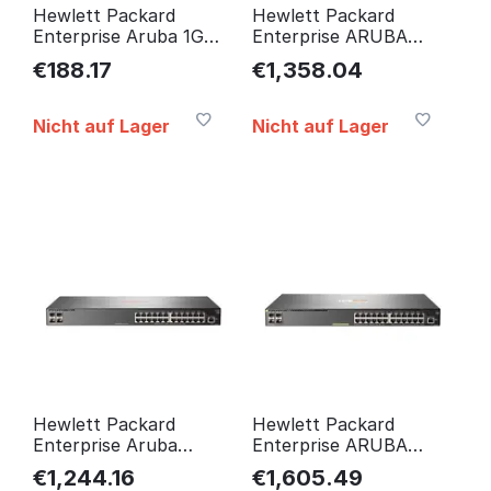
Hewlett Packard
Hewlett Packard
Enterprise Aruba 1G
Enterprise ARUBA
SFP RJ45 T New Retail
2930F 24G
€
188.17
€
1,358.04
J8177D
4SFP+Switch New
Retail JL253A
Nicht auf Lager
Nicht auf Lager
Hewlett Packard
Hewlett Packard
Enterprise Aruba
Enterprise ARUBA
2930F 24G
2930F 24G POE+
€
1,244.16
€
1,605.49
4SFP+Switch New
4SFP+ New Retail