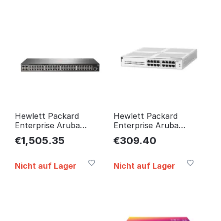
Hewlett Packard
Hewlett Packard
Enterprise Aruba
Enterprise Aruba
2930F 48G 4SFP
Instant On 1430 16G
€
1,505.35
€
309.40
Switch New Retail
Class4 Poe 124W
JL260A#ABB
Unmanaged L2 R8R48A
Nicht auf Lager
Nicht auf Lager