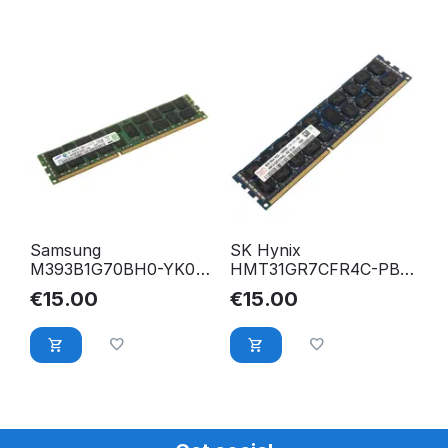
Samsung
SK Hynix
M393B1G70BH0-YK0
HMT31GR7CFR4C-PB
8GB PC3-12800R DDR3
8GB PC3-12800R DDR3
€
15.00
€
15.00
1600 Mhz ECC Reg.
1600 Mhz 2Rx4 ECC
RAM
Reg. RAM