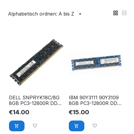
Alphabetisch ordnen: A bis Z
DELL SNPRYK18C/8G
IBM 90Y3111 90Y3109
8GB PC3-12800R DDR3
8GB PC3-12800R DDR3
1600 Mhz ECC Reg.
1600 Mhz ECC Reg.
€
14.00
€
15.00
RAM
RAM