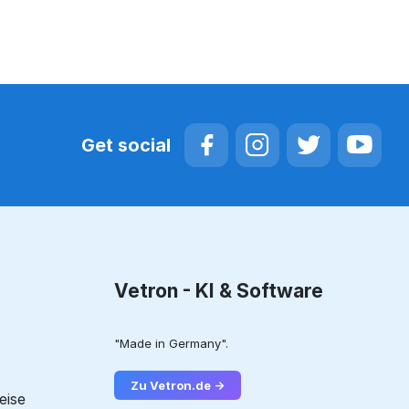
Get social
Vetron - KI & Software
"Made in Germany".
Zu Vetron.de →
eise