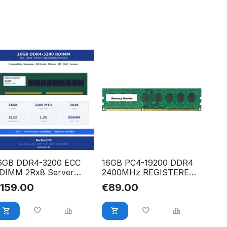
6GB DDR4-3200 ECC
16GB PC4-19200 DDR4
DIMM 2Rx8 Server
2400MHz REGISTERED
AM – Samsung, Hynix,
ECC RAM für Dell
€
159.00
€
89.00
icron, HP, Dell, Lenovo
PowerEdge FC430 FC630
ompatibel
FC830