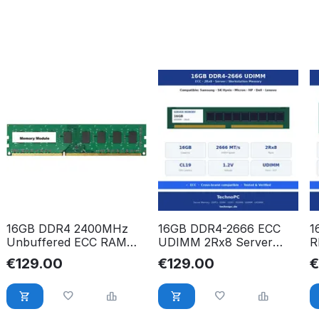
16GB DDR4 2400MHz
16GB DDR4-2666 ECC
1
Unbuffered ECC RAM
UDIMM 2Rx8 Server
R
für HPE ProLiant ML30
RAM – Samsung, Hynix,
R
€
129.00
€
129.00
Gen10 Server 879507-
Micron, HP, Dell, Lenovo
M
B21
kompatibel
k