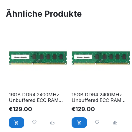
Ähnliche Produkte
16GB DDR4 2400MHz
16GB DDR4 2400MHz
Unbuffered ECC RAM
Unbuffered ECC RAM
für Dell PowerEdge R230
für Dell Precision
€
129.00
€
129.00
R330 T310 T330
Workstation T3420
T3620