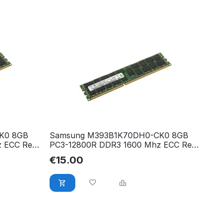
K0 8GB
Samsung M393B1K70DH0-CK0 8GB
 ECC Reg.
PC3-12800R DDR3 1600 Mhz ECC Reg.
RAM
€
15.00