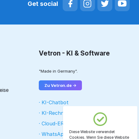
Get social
Vetron - KI & Software
"Made in Germany".
Zu Vetron.de →
eise
· KI-Chatbot
· KI-Rechnungsleser
· Cloud-ERP
Diese Website verwendet
· WhatsApp KI-CRM
Cookies. Wenn Sie diese Website