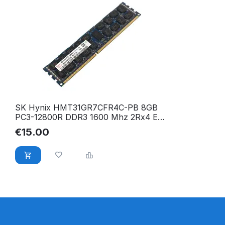
SK Hynix HMT31GR7CFR4C-PB 8GB
PC3-12800R DDR3 1600 Mhz 2Rx4 ECC
Reg. RAM
€
15.00