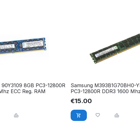
1 90Y3109 8GB PC3-12800R
Samsung M393B1G70BH0-Y
Mhz ECC Reg. RAM
PC3-12800R DDR3 1600 Mhz
RAM
€
15.00