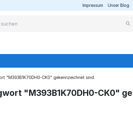
Impressum
Unser Blog
wort "M393B1K70DH0-CK0" gekennzeichnet sind:
lagwort "M393B1K70DH0-CK0" ge